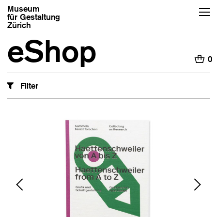
Museum
für Gestaltung
Zürich
eShop
H
0
Filter
‹
›