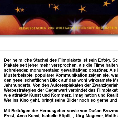
Der heimliche Stachel des Filmplakats ist sein Erfolg. Sc
Plakate seit jeher mehr versprochen, als die Filme halte
schreiender, monumentaler, gewalttätiger, obszöner. Als
Musterbeispiel populärer Kommunikation zeigen sie, was 
den gesellschaftlichen Blick auf das wohl wirksamste M
Jahrhunderts. Von den Autorenplakaten der Zwanzigerjah
Werbestrategien der Gegenwart verbindet das Filmplakat
wie attraktiv Kunst und Kommerz, Imagination und Realit
Wer ins Kino geht, bringt seine Bilder noch so gerne un
Mit Beiträgen der Herausgeber sowie von Dušan Brozman
Ernst, Anna Kanai, Isabelle Köpfli, , Jörg Magener, Matth