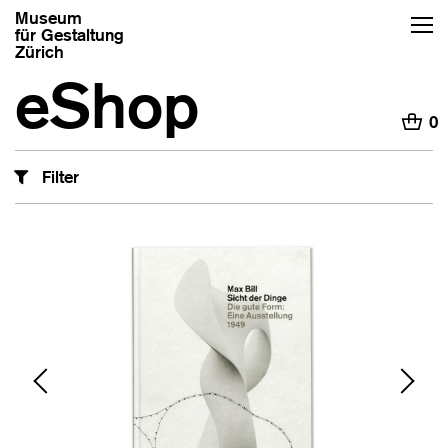
Museum
für Gestaltung
Zürich
eShop
H
0
Filter
‹
›