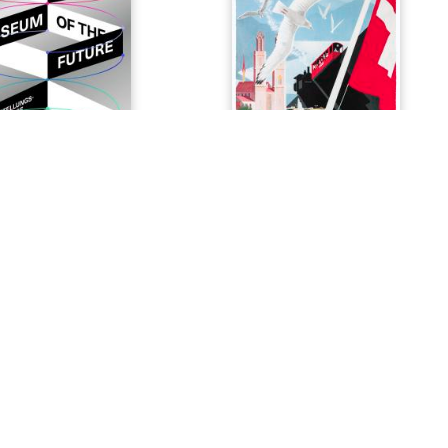
the Future
Macht Ferien!
CHF 25.00
Das Museum der
Mit freundlicher
Zürcher Hochschule der Künste
Unterstützung