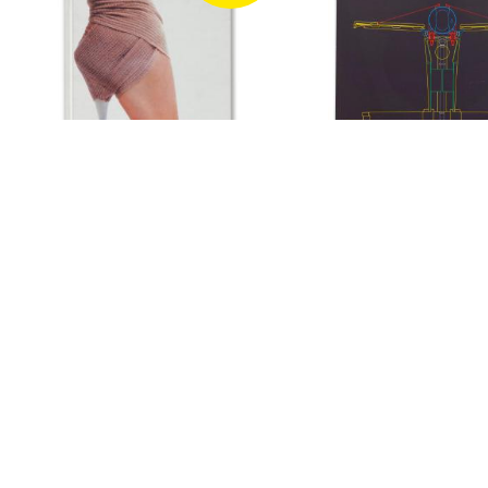
Body extensions
Hans Hilfiker
CHF 12.00
CHF 25.00
Kontakt
Medien