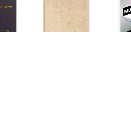
François Berthoud. Monotype
Museum of 
CHF 600.00
CHF 25.00