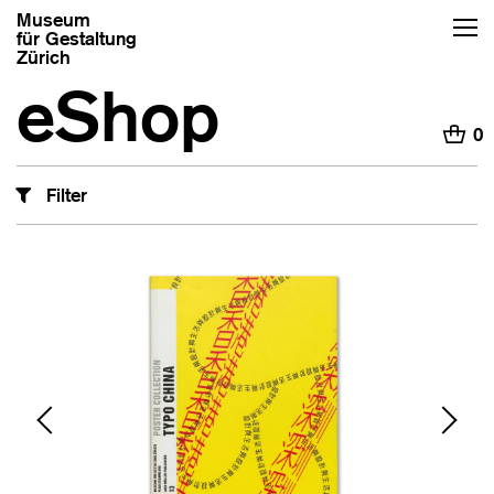
Museum
für Gestaltung
Zürich
eShop
H
0
Filter
‹
›