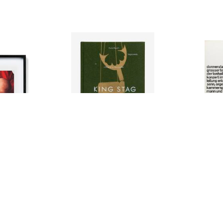
nd Kind
King Stag
Josef Mülle
CHF 39.00
CHF 1000.