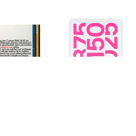
r-Brockmann. Edition I
150 Jahre everyday design
00
CHF 25.00