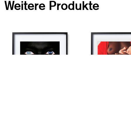
Weitere Produkte
Oliviero Toscani. Fabrica eyes 1991
Oliviero Toscani. Mutter u
(gerahmt)
1989 (gerahmt)
CHF 700.00
CHF 700.00