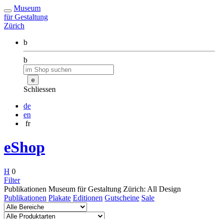
Museum
für Gestaltung
Zürich
b
b
e
Schliessen
de
en
fr
eShop
H
0
Filter
Publikationen Museum für Gestaltung Zürich: All Design
Publikationen
Plakate
Editionen
Gutscheine
Sale