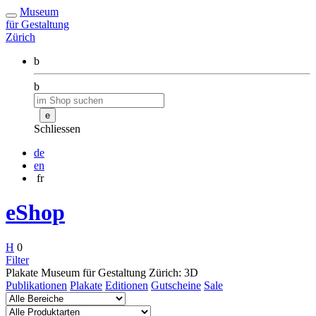
Museum
für Gestaltung
Zürich
b
b
e
Schliessen
de
en
fr
eShop
H
0
Filter
Plakate Museum für Gestaltung Zürich: 3D
Publikationen
Plakate
Editionen
Gutscheine
Sale