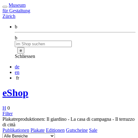
Museum
für Gestaltung
Zürich
b
b
e
Schliessen
de
en
fr
eShop
H
0
Filter
Plakatreproduktionen: Il giardino - La casa di campagna - Il terrazzo
di città
Publikationen
Plakate
Editionen
Gutscheine
Sale