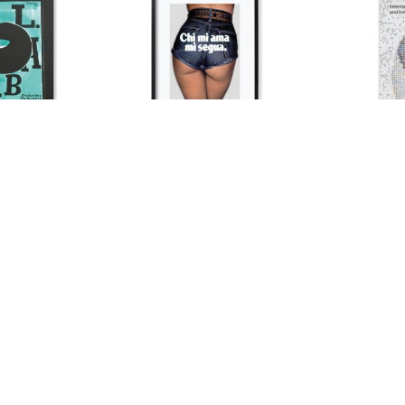
nal
Oliviero Toscani. Chi mi ama mi
Global Desi
segua 1973 (gerahmt)
Perspective
CHF 700.00
CHF 23.00