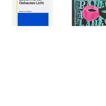
Lucien Hervé: Gebautes Licht
Alexey Brodovitch. Bal Ba
(negativ)
CHF 10.00
CHF 100.00
Kontakt
Medien