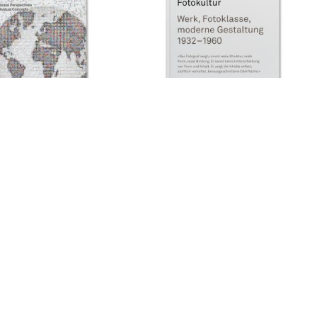
gn. International
Hans Finsler und die Schweizer
s and Individual Concepts
Fotokultur
CHF 69.00
Das Museum der
Mit freundlicher
Zürcher Hochschule der Künste
Unterstützung