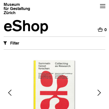
Museum
für Gestaltung
Zürich
eShop
H
0
Filter
‹
›