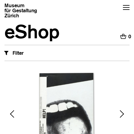
Museum
für Gestaltung
Zürich
eShop
H
0
Filter
‹
›