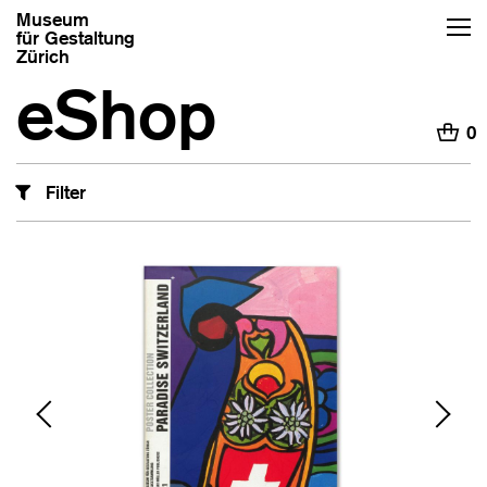
Museum
für Gestaltung
Zürich
eShop
H
0
Filter
‹
›