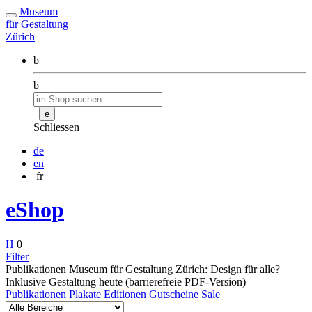
Museum
für Gestaltung
Zürich
b
b
e
Schliessen
de
en
fr
eShop
H
0
Filter
Publikationen Museum für Gestaltung Zürich: Design für alle?
Inklusive Gestaltung heute (barrierefreie PDF-Version)
Publikationen
Plakate
Editionen
Gutscheine
Sale