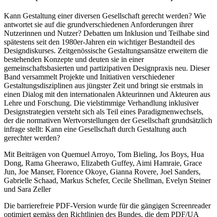
Kann Gestaltung einer diversen Gesellschaft gerecht werden? Wie
antwortet sie auf die grundverschiedenen Anforderungen ihrer
Nutzerinnen und Nutzer? Debatten um Inklusion und Teilhabe sind
spätestens seit den 1980er-Jahren ein wichtiger Bestandteil des
Designdiskurses. Zeitgenössische Gestaltungsansätze erweitern die
bestehenden Konzepte und deuten sie in einer
gemeinschaftsbasierten und partizipativen Designpraxis neu. Dieser
Band versammelt Projekte und Initiativen verschiedener
Gestaltungsdisziplinen aus jüngster Zeit und bringt sie erstmals in
einen Dialog mit den internationalen Akteurinnen und Akteuren aus
Lehre und Forschung. Die vielstimmige Verhandlung inklusiver
Designstrategien versteht sich als Teil eines Paradigmenwechsels,
der die normativen Wertvorstellungen der Gesellschaft grundsätzlich
infrage stellt: Kann eine Gesellschaft durch Gestaltung auch
gerechter werden?
Mit Beiträgen von Quemuel Arroyo, Tom Bieling, Jos Boys, Hua
Dong, Rama Gheerawo, Elizabeth Guffey, Aimi Hamraie, Grace
Jun, Joe Manser, Florence Okoye, Gianna Rovere, Joel Sanders,
Gabrielle Schaad, Markus Schefer, Cecile Shellman, Evelyn Steiner
und Sara Zeller
Die barrierefreie PDF-Version wurde für die gängigen Screenreader
optimiert gemäss den Richtlinien des Bundes, die dem PDF/UA